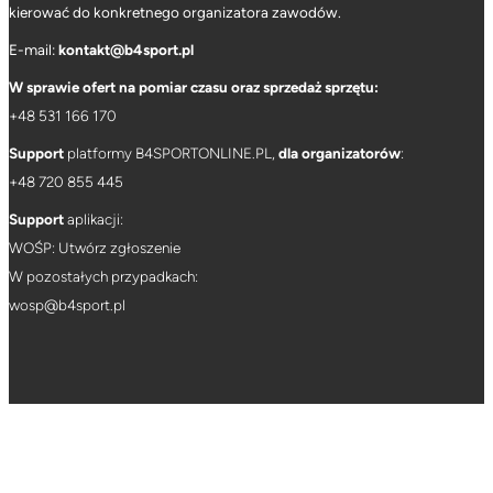
kierować do konkretnego organizatora zawodów.
E-mail:
kontakt@b4sport.pl
W sprawie ofert na pomiar czasu oraz sprzedaż sprzętu:
+48 531 166 170
Support
platformy B4SPORTONLINE.PL,
dla organizatorów
:
+
48 720 855 445
Support
aplikacji:
WOŚP: Utwórz zgłoszenie
W pozostałych przypadkach:
wosp@b4sport.pl