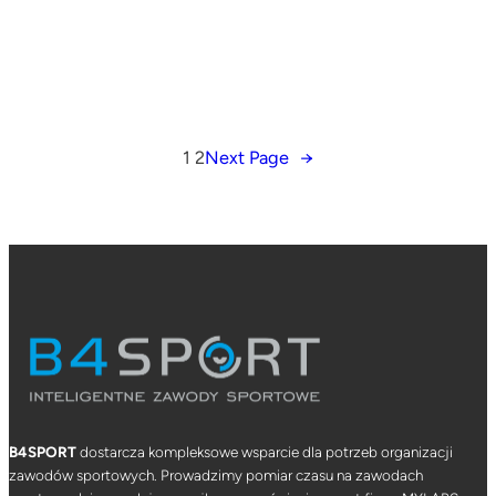
1
2
Next Page
→
B4SPORT
dostarcza kompleksowe wsparcie dla potrzeb organizacji
zawodów sportowych. Prowadzimy pomiar czasu na zawodach