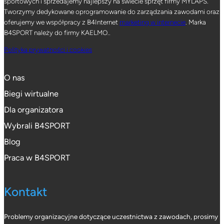
sportowych i sprzedajemy najlepszy na świecie sprzęt firmy MYLAPS.
Tworzymy dedykowane oprogramowanie do zarządzania zawodami oraz
oferujemy we współpracy z B4Internet
marketing w internecie
. Marka
B4SPORT należy do firmy KAELMO..
Polityka prywatności i cookies
O nas
Biegi wirtualne
Dla organizatora
Wybrali B4SPORT
Blog
Praca w B4SPORT
Kontakt
Problemy organizacyjne dotyczące uczestnictwa z zawodach, prosimy