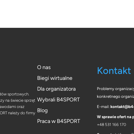
O nas
Kontakt
Biegi wirtualne
Dla organizatora
Problemy organizac
odów sportowych.
konkretnego organi
Wybrali B4SPORT
y na świecie sprzęt
zawodami oraz
E-mail:
kontakt@b4s
Blog
ORT należy do firmy
W sprawie ofert na 
Praca w B4SPORT
+48 531 166 170