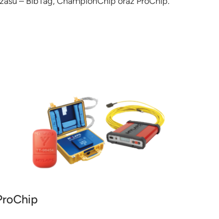
zasu – BibTag, ChampionChip oraz ProChip.
ProChip