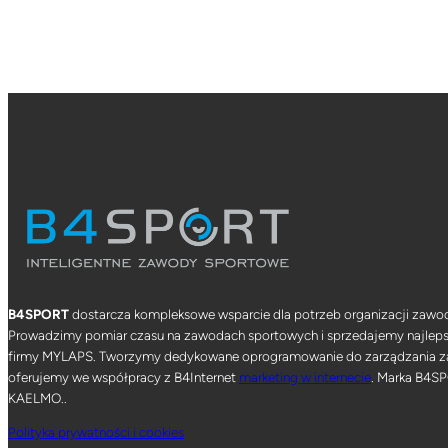
B4SPORT
dostarcza kompleksowe wsparcie dla potrzeb organizacji zaw
Prowadzimy pomiar czasu na zawodach sportowych i sprzedajemy najlepsz
firmy MYLAPS. Tworzymy dedykowane oprogramowanie do zarządzania 
oferujemy we współpracy z B4Internet
marketing w internecie
. Marka B4SP
KAELMO..
Polityka prywatności i cookies