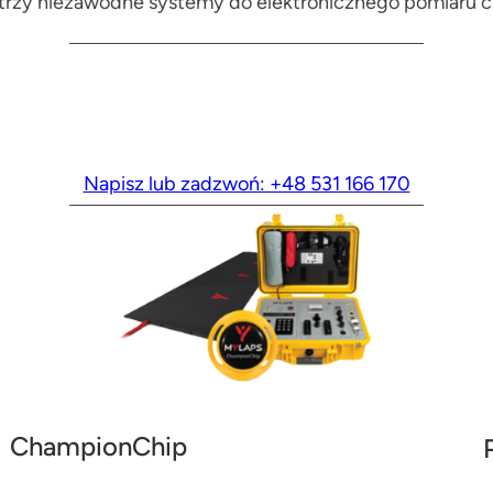
rzy niezawodne systemy do elektronicznego pomiaru c
Napisz lub zadzwoń: +48 531 166 170
ChampionChip