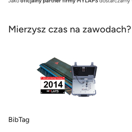
Jako
oficjalny partner firmy MYLAPS
dostarczamy t
Mierzysz czas na zawodach?
BibTag