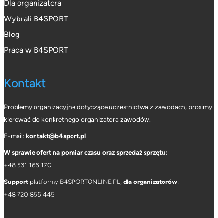
Dla organizatora
Wybrali B4SPORT
Blog
Praca w B4SPORT
Kontakt
Problemy organizacyjne dotyczące uczestnictwa z zawodach, prosimy
kierować do konkretnego organizatora zawodów.
E-mail:
kontakt@b4sport.pl
W sprawie ofert na pomiar czasu oraz sprzedaż sprzętu:
+48 531 166 170
Support
platformy B4SPORTONLINE.PL,
dla organizatorów
:
+
48 720 855 445