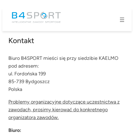
Przejdź
do
treści
Kontakt
Biuro B4SPORT mieści się przy siedzibie KAELMO
pod adresem:
ul. Fordońska 199
85-739 Bydgoszcz
Polska
Problemy organizacyjne dotyczące uczestnictwa z
zawodach, prosimy kierować do konkretnego
organizatora zawodów.
Biuro: