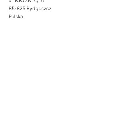
ul. B.B.O.N. 4/15
85-825 Bydgoszcz
Polska