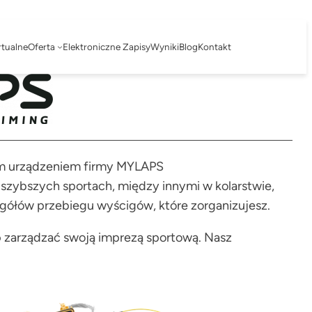
rtualne
Oferta
Elektroniczne Zapisy
Wyniki
Blog
Kontakt
ym urządzeniem firmy MYLAPS
 szybszych sportach, między innymi w kolarstwie,
egółów przebiegu wyścigów, które zorganizujesz.
o
zarządzać swoją imprezą sportową. Nasz