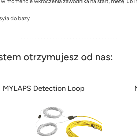
u w momencie wkroczenia zawodnika na start, metę lub 
syła do bazy
stem otrzymujesz od nas:
MYLAPS Detection Loop