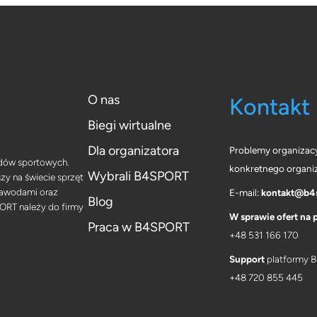
O nas
Kontakt
Biegi wirtualne
Dla organizatora
Problemy organizac
odów sportowych.
konkretnego organi
Wybrali B4SPORT
y na świecie sprzęt
zawodami oraz
E-mail:
kontakt@b4s
Blog
ORT należy do firmy
W sprawie ofert na 
Praca w B4SPORT
+48 531 166 170
Support
platformy
+
48 720 855 445