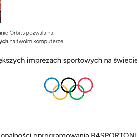
ie Orbits pozwala na
ych
na twoim komputerze.
iększych imprezach sportowych na świecie
kcjonalności oprogramowania B4SPORTONL