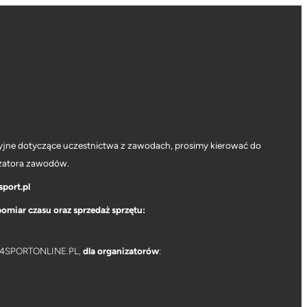
yjne dotyczące uczestnictwa z zawodach, prosimy kierować do
zatora zawodów.
port.pl
pomiar czasu oraz sprzedaż sprzętu:
 B4SPORTONLINE.PL,
dla organizatorów
: