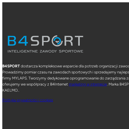
B4SPORT
dostarcza kompleksowe wsparcie dla potrzeb organizacji zaw
Prowadzimy pomiar czasu na zawodach sportowych i sprzedajemy najlepsz
firmy MYLAPS. Tworzymy dedykowane oprogramowanie do zarządzania 
oferujemy we współpracy z B4Internet
marketing w internecie
. Marka B4SP
KAELMO..
Polityka prywatności i cookies