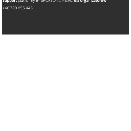
Support
platformy B4SPORTONLINE.PL,
dla organizatorów
:
+
48 720 855 445