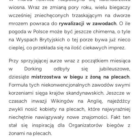
wiosna. Wraz ze zmianą pory roku, wielu biegaczy
wcześniej zniechęconych trzaskającym na dworze
mrozem powraca do
rywalizacji w zawodach
. O ile
pogoda w Polsce może być jeszcze chimerna, o tyle
na Wyspach Brytyjskich o tej porze bywa już nieco
cieplej, co przekłada się na ilość ciekawych imprez.
Przy sprzyjającej aurze wraz z początkiem miesiąca
w Dorking odbyły się jubileuszowe,
dziesiąte
mistrzostwa w biegu z żoną na plecach
.
Formuła tych niekonwencjonalnych zawodów swymi
korzeniami sięga krajów skandynawskich. Jeszcze w
czasach inwazji Wikingów na Anglię, najeźdźcy
zwykli nosić kobiety na plecach, które najwyraźniej
niechętnie nawiązywały nowe znajomości. Fakt ten
stał się inspiracją dla Organizatorów biegów z
żonami na plecach.