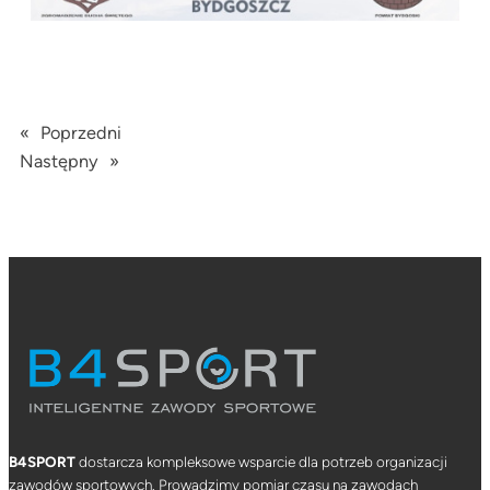
«
Poprzedni
Następny
»
B4SPORT
dostarcza kompleksowe wsparcie dla potrzeb organizacji
zawodów sportowych. Prowadzimy pomiar czasu na zawodach