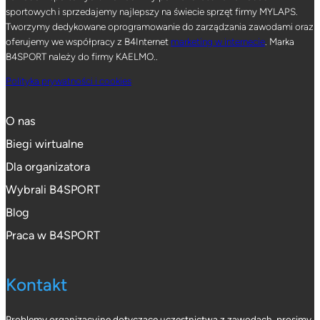
sportowych i sprzedajemy najlepszy na świecie sprzęt firmy MYLAPS.
Tworzymy dedykowane oprogramowanie do zarządzania zawodami oraz
oferujemy we współpracy z B4Internet
marketing w internecie
. Marka
B4SPORT należy do firmy KAELMO..
Polityka prywatności i cookies
O nas
Biegi wirtualne
Dla organizatora
Wybrali B4SPORT
Blog
Praca w B4SPORT
Kontakt
Problemy organizacyjne dotyczące uczestnictwa z zawodach, prosimy