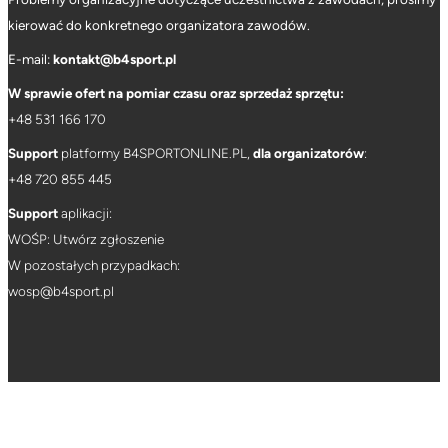
kierować do konkretnego organizatora zawodów.
E-mail:
kontakt@b4sport.pl
W sprawie ofert na pomiar czasu oraz sprzedaż sprzętu:
+48 531 166 170
Support
platformy B4SPORTONLINE.PL,
dla organizatorów
:
+
48 720 855 445
Support
aplikacji:
WOŚP: Utwórz zgłoszenie
W pozostałych przypadkach:
wosp@b4sport.pl