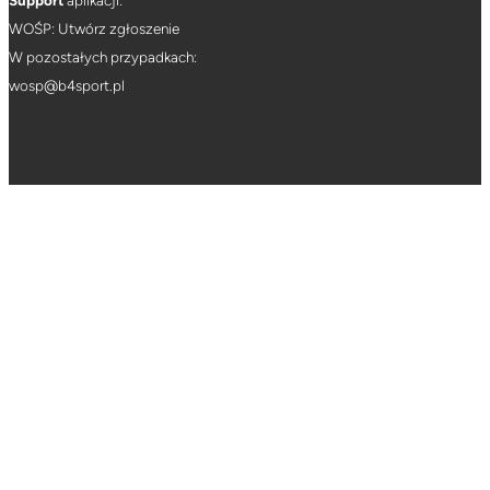
Support
aplikacji:
WOŚP: Utwórz zgłoszenie
W pozostałych przypadkach:
wosp@b4sport.pl