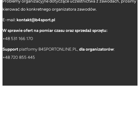
Problemy organizacyjne dotyczące uczestnictwa z zawodach, prosimy
kierować do konkretnego organizatora zawodów.
E-mail:
kontakt@b4sport.pl
W sprawie ofert na pomiar czasu oraz sprzedaż sprzętu:
+48 531 166 170
Support
platformy B4SPORTONLINE.PL,
dla organizatorów
:
+
48 720 855 445