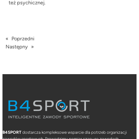
też psychicznej.
«
Poprzedni
Następny
»
B4SPORT
dostarcza kompleksowe wsparcie dla potrzeb organizacji
zawodów sportowych. Prowadzimy pomiar czasu na zawodach