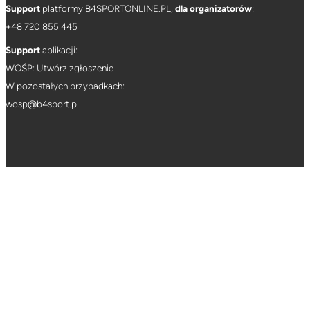
Support
platformy B4SPORTONLINE.PL,
dla organizatorów
:
+
48 720 855 445
Support
aplikacji:
WOŚP: Utwórz zgłoszenie
W pozostałych przypadkach:
wosp@b4sport.pl