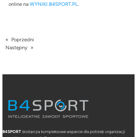
online na
WYNIKI.B4SPORT.PL
.
«
Poprzedni
Następny
»
B4SPORT
dostarcza kompleksowe wsparcie dla potrzeb organizacji